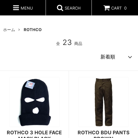
MENU
SEARCH
CART
0
ホーム
ROTHCO
23
全
商品
ROTHCO 3 HOLE FACE
ROTHCO BDU PANTS